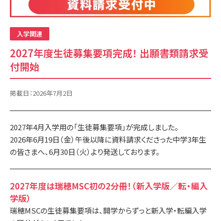
卒業生・在校生の声
入学関連
お知らせ・ブログ
2027年度生徒募集要項完成！ 出願書類請求受
お知らせ
活動ブログ
付開始
コラム
掲載日：
2026年7月2日
お問い合わせ
お問い合わせ
よくあるご質問
2027年4月入学用の「生徒募集要項」が完成しました。
2026年6月19日（金）午後以降に資料請求くださった中学3年生
学校情報
の皆さまへ、6月30日（火）より発送しております。
学校概要
通信制高校について
2027年度は瑞穂MSC初の2分冊！（新入学版／転・編入
提携校の紹介
教職員採用
学版）
瑞穂MSCの生徒募集要項は、開学からずっと新入学・転編入学