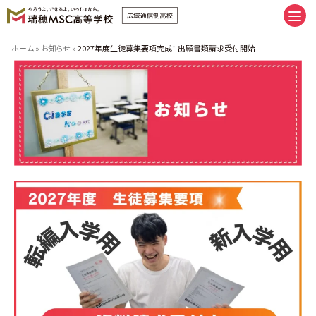
卒業へまっすぐ。未来にまっしぐら
ホーム
»
お知らせ
»
2027年度生徒募集要項完成！ 出願書類請求受付開始
卒業へまっすぐ。未来にまっしぐら
通学コース｜私だけの時間割
ネットコース｜私だけの時間割
手厚いサポート | スクーリング
推しプログラム＆サポート8
友だち、つくろうぜ。
（イベント | 部活 | FAMcampus | 制服）
瑞穂MSCの施設紹介
みんなの学習ベース。（キャンパス
| 学習室 | スクーリング会場）
瑞穂MSCへ入学しよう。
新入学・転編入の流れ
学費のご案内
特別奨学生制度学費サポート
授業料追納制度