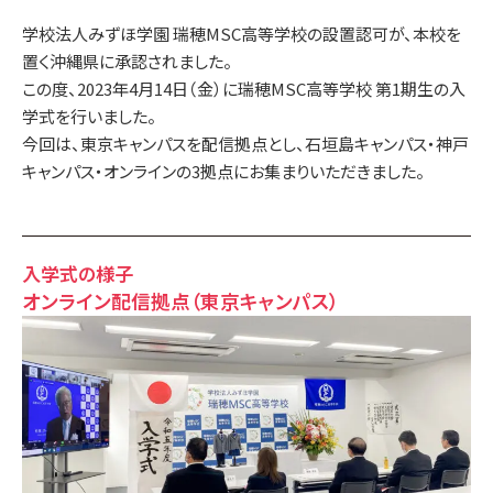
卒業生・在校生の声
学校法人みずほ学園 瑞穂MSC高等学校の設置認可が、本校を
置く沖縄県に承認されました。
お知らせ・ブログ
この度、2023年4月14日（金）に瑞穂MSC高等学校 第1期生の入
学式を行いました。
お知らせ
活動ブログ
今回は、東京キャンパスを配信拠点とし、石垣島キャンパス・神戸
コラム
キャンパス・オンラインの3拠点にお集まりいただきました。
お問い合わせ
お問い合わせ
よくあるご質問
入学式の様子
オンライン配信拠点（東京キャンパス）
学校情報
学校概要
通信制高校について
提携校の紹介
教職員採用