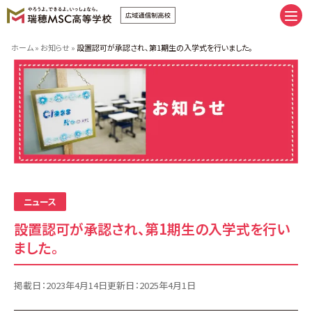
卒業へまっすぐ。未来にまっしぐら
ホーム
»
お知らせ
»
設置認可が承認され、第1期生の入学式を行いました。
卒業へまっすぐ。未来にまっしぐら
通学コース｜私だけの時間割
ネットコース｜私だけの時間割
手厚いサポート | スクーリング
推しプログラム＆サポート8
友だち、つくろうぜ。
（イベント | 部活 | FAMcampus | 制服）
瑞穂MSCの施設紹介
みんなの学習ベース。（キャンパス
ニュース
| 学習室 | スクーリング会場）
設置認可が承認され、第1期生の入学式を行い
ました。
瑞穂MSCへ入学しよう。
新入学・転編入の流れ
学費のご案内
掲載日：
2023年4月14日
更新日：
2025年4月1日
特別奨学生制度学費サポート
授業料追納制度