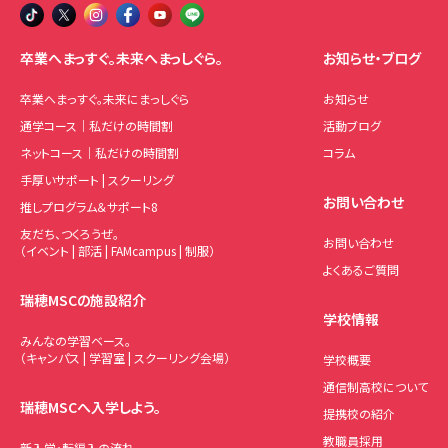
卒業へまっすぐ。未来へまっしぐら。
お知らせ・ブログ
卒業へまっすぐ。未来にまっしぐら
お知らせ
通学コース｜私だけの時間割
活動ブログ
ネットコース｜私だけの時間割
コラム
手厚いサポート | スクーリング
お問い合わせ
推しプログラム＆サポート8
友だち、つくろうぜ。
お問い合わせ
（イベント | 部活 | FAMcampus | 制服）
よくあるご質問
瑞穂MSCの施設紹介
学校情報
みんなの学習ベース。
（キャンパス | 学習室 | スクーリング会場）
学校概要
通信制高校について
瑞穂MSCへ入学しよう。
提携校の紹介
教職員採用
新入学・転編入の流れ