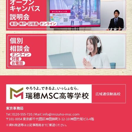
東京事務局
Tel：
0120-555-720
/ Mail：
info@mizuho-msc.com
〒101-0054 東京都千代田区神田錦町3-12-10 神田竹尾ビル4階
※資料発送等は上記事務局までご郵送ください。