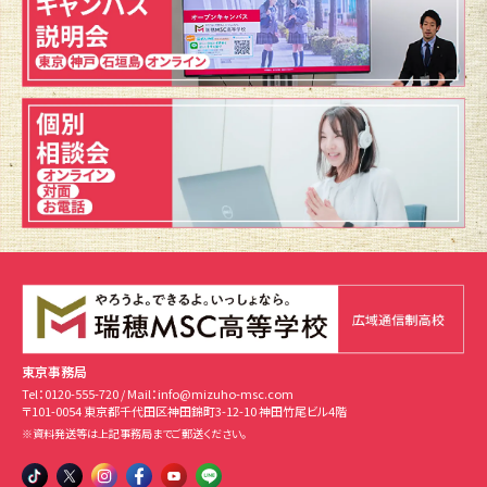
東京事務局
Tel：
0120-555-720
/ Mail：
info@mizuho-msc.com
〒101-0054 東京都千代田区神田錦町3-12-10 神田竹尾ビル4階
※資料発送等は上記事務局までご郵送ください。