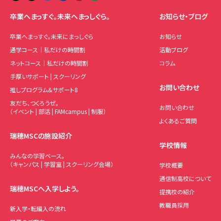
卒業へまっすぐ。未来へまっしぐら。
お知らせ・ブログ
卒業へまっすぐ。未来にまっしぐら
お知らせ
通学コース｜私だけの時間割
活動ブログ
ネットコース｜私だけの時間割
コラム
手厚いサポート | スクーリング
お問い合わせ
推しプログラム＆サポート8
友だち、つくろうぜ。
お問い合わせ
（イベント | 部活 | FAMcampus | 制服）
よくあるご質問
瑞穂MSCの施設紹介
学校情報
みんなの学習ベース。
（キャンパス | 学習室 | スクーリング会場）
学校概要
通信制高校について
瑞穂MSCへ入学しよう。
提携校の紹介
教職員採用
新入学・転編入の流れ