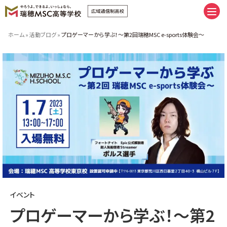
卒業へまっすぐ。未来にまっしぐら
ホーム
»
活動ブログ
»
プロゲーマーから学ぶ！～第2回瑞穂MSC e-sports体験会～
卒業へまっすぐ。未来にまっしぐら
通学コース｜私だけの時間割
ネットコース｜私だけの時間割
手厚いサポート | スクーリング
推しプログラム＆サポート8
友だち、つくろうぜ。
（イベント | 部活 | FAMcampus | 制服）
瑞穂MSCの施設紹介
みんなの学習ベース。（キャンパス
| 学習室 | スクーリング会場）
瑞穂MSCへ入学しよう。
イベント
新入学・転編入の流れ
学費のご案内
プロゲーマーから学ぶ！～第2
特別奨学生制度学費サポート
授業料追納制度