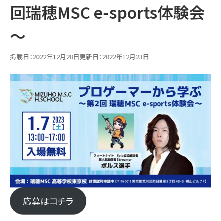
回瑞穂MSC e-sports体験会
卒業生・在校生の声
～
お知らせ・ブログ
お知らせ
活動ブログ
掲載日：
2022年12月20日
更新日：
2022年12月23日
コラム
お問い合わせ
お問い合わせ
よくあるご質問
学校情報
学校概要
通信制高校について
提携校の紹介
教職員採用
応募はコチラ