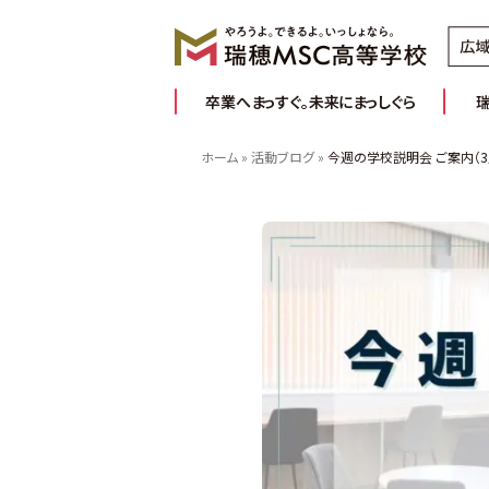
卒業へまっすぐ。未来にまっしぐら
ホーム
»
活動ブログ
»
今週の学校説明会 ご案内（3
卒業へまっすぐ。未来にまっしぐら
みんなの学習ベース。（キャンパス | 学習室
新入学・転編入の流れ
お知らせ
お問い合わせ
学校概要
活動ブログ
通信制高校について
よくあるご質問
学費のご案
コラ
推しプログラム＆サポート8
友だち