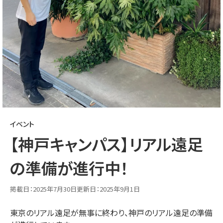
卒業生・在校生の声
お知らせ・ブログ
お知らせ
活動ブログ
コラム
お問い合わせ
お問い合わせ
よくあるご質問
イベント
【神戸キャンパス】リアル遠足
学校情報
の準備が進行中！
学校概要
通信制高校について
提携校の紹介
教職員採用
掲載日：
2025年7月30日
更新日：
2025年9月1日
東京のリアル遠足が無事に終わり、神戸のリアル遠足の準備