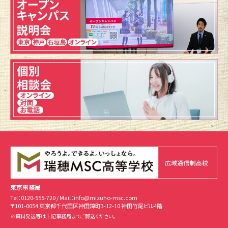
東京事務局
Tel：
0120-555-720
/ Mail：
info@mizuho-msc.com
〒101-0054 東京都千代田区神田錦町3-12-10 神田竹尾ビル4階
※資料発送等は上記事務局までご郵送ください。