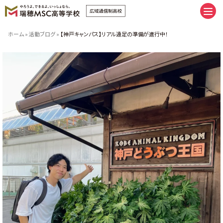
卒業へまっすぐ。未来にまっしぐら
ホーム
»
活動ブログ
»
【神戸キャンパス】リアル遠足の準備が進行中！
卒業へまっすぐ。未来にまっしぐら
通学コース｜私だけの時間割
ネットコース｜私だけの時間割
手厚いサポート | スクーリング
推しプログラム＆サポート8
友だち、つくろうぜ。
（イベント | 部活 | FAMcampus | 制服）
瑞穂MSCの施設紹介
みんなの学習ベース。（キャンパス
| 学習室 | スクーリング会場）
瑞穂MSCへ入学しよう。
新入学・転編入の流れ
学費のご案内
特別奨学生制度学費サポート
授業料追納制度