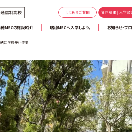
よくあるご質問
資料請求 | 入学願
瑞穂MSCの施設紹介
瑞穂MSCへ入学しよう。
お知らせ・ブ
一緒に学校美化作業
 | スクーリング会場）
内
ム
通学コース｜私だけの時間割
提携校の紹介
特別奨学生制度学費サポート
教職員採用
ネットコース｜私だけの時間割
授業料追納制度
、つくろうぜ。
（イベント | 部活 | FAMcampus | 制服）