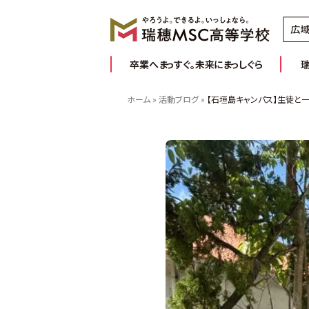
卒業へまっすぐ。未来にまっしぐら
ホーム
»
活動ブログ
»
【石垣島キャンパス】生徒と
卒業へまっすぐ。未来にまっしぐら
みんなの学習ベース。（キャンパス | 学習室
新入学・転編入の流れ
お知らせ
お問い合わせ
学校概要
活動ブログ
通信制高校について
よくあるご質問
学費のご案
コラ
推しプログラム＆サポート8
友だち