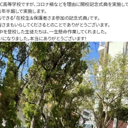
MSC高等学校ですが、コロナ禍などを理由に開校記念式典を実施し
1年半越しで実施します。
できる「在校生＆保護者さま参加の記念式典」です。
さまもいらしてくださるとのことでありがとうございます。
中を登校した生徒たちは、一生懸命作業してくれました。
いになりました。本当にありがとうございます！