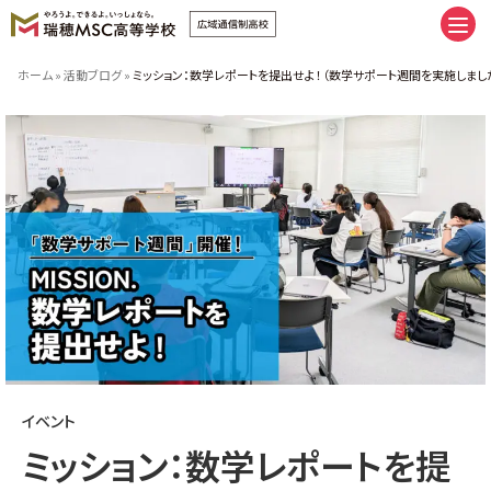
卒業へまっすぐ。未来にまっしぐら
ホーム
»
活動ブログ
»
ミッション：数学レポートを提出せよ！（数学サポート週間を実施しまし
卒業へまっすぐ。未来にまっしぐら
通学コース｜私だけの時間割
ネットコース｜私だけの時間割
手厚いサポート | スクーリング
推しプログラム＆サポート8
友だち、つくろうぜ。
（イベント | 部活 | FAMcampus | 制服）
瑞穂MSCの施設紹介
みんなの学習ベース。（キャンパス
| 学習室 | スクーリング会場）
瑞穂MSCへ入学しよう。
イベント
新入学・転編入の流れ
学費のご案内
ミッション：数学レポートを提
特別奨学生制度学費サポート
授業料追納制度