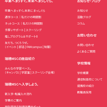
卒業へまっすぐ。未来へまっしぐら。
お知らせ・ブログ
卒業へまっすぐ。未来にまっしぐら
お知らせ
通学コース｜私だけの時間割
活動ブログ
ネットコース｜私だけの時間割
コラム
手厚いサポート | スクーリング
お問い合わせ
推しプログラム＆サポート8
友だち、つくろうぜ。
お問い合わせ
（イベント | 部活 | FAMcampus | 制服）
よくあるご質問
瑞穂MSCの施設紹介
学校情報
みんなの学習ベース。
（キャンパス | 学習室 | スクーリング会場）
学校概要
通信制高校について
瑞穂MSCへ入学しよう。
提携校の紹介
教職員採用
新入学・転編入の流れ
学費のご案内
特別奨学生制度学費サポート