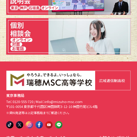
東京事務局
Tel：
0120-555-720
/ Mail：
info@mizuho-msc.com
〒101-0054 東京都千代田区神田錦町3-12-10 神田竹尾ビル4階
※資料発送等は上記事務局までご郵送ください。