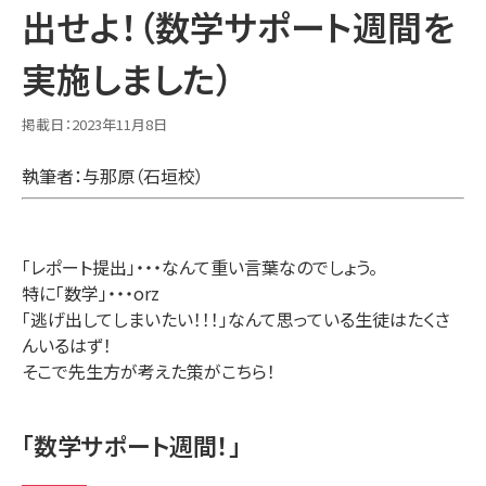
出せよ！（数学サポート週間を
卒業生・在校生の声
実施しました）
お知らせ・ブログ
お知らせ
活動ブログ
掲載日：
2023年11月8日
コラム
執筆者：与那原（石垣校）
お問い合わせ
「レポート提出」・・・なんて重い言葉なのでしょう。
お問い合わせ
よくあるご質問
特に「数学」・・・orz
「逃げ出してしまいたい！！！」なんて思っている生徒はたくさ
学校情報
んいるはず！
そこで先生方が考えた策がこちら！
学校概要
通信制高校について
提携校の紹介
教職員採用
「数学サポート週間！」