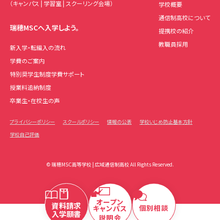
（キャンパス | 学習室 | スクーリング会場）
学校概要
通信制高校について
瑞穂MSCへ入学しよう。
提携校の紹介
教職員採用
新入学・転編入の流れ
学費のご案内
特別奨学生制度学費サポート
授業料追納制度
卒業生・在校生の声
プライバシーポリシー
スクールポリシー
情報の公表
学校いじめ防止基本方針
学校自己評価
© 瑞穂MSC高等学校 | 広域通信制高校 All Rights Reserved.
オープン
資料請求
個別相談
キャンパス
入学願書
説明会