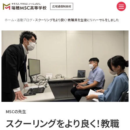
卒業へまっすぐ。未来にまっしぐら
ホーム
»
活動ブログ
»
スクーリングをより良く！教職員を生徒にリハーサルをしました
卒業へまっすぐ。未来にまっしぐら
通学コース｜私だけの時間割
ネットコース｜私だけの時間割
手厚いサポート | スクーリング
推しプログラム＆サポート8
友だち、つくろうぜ。
（イベント | 部活 | FAMcampus | 制服）
瑞穂MSCの施設紹介
みんなの学習ベース。（キャンパス
| 学習室 | スクーリング会場）
瑞穂MSCへ入学しよう。
MSCの先生
新入学・転編入の流れ
学費のご案内
スクーリングをより良く！教職
特別奨学生制度学費サポート
授業料追納制度