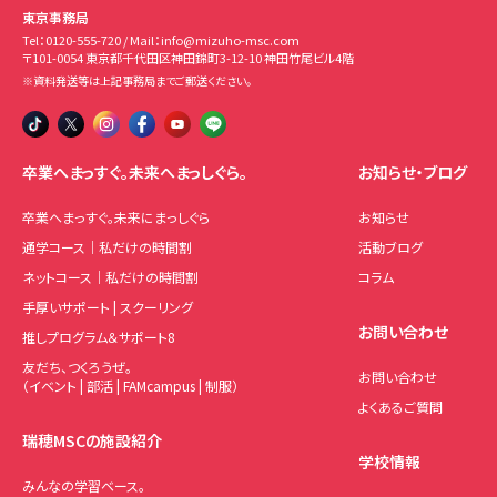
東京事務局
Tel：
0120-555-720
/ Mail：
info@mizuho-msc.com
〒101-0054 東京都千代田区神田錦町3-12-10 神田竹尾ビル4階
※資料発送等は上記事務局までご郵送ください。
卒業へまっすぐ。未来へまっしぐら。
お知らせ・ブログ
卒業へまっすぐ。未来にまっしぐら
お知らせ
通学コース｜私だけの時間割
活動ブログ
ネットコース｜私だけの時間割
コラム
手厚いサポート | スクーリング
お問い合わせ
推しプログラム＆サポート8
友だち、つくろうぜ。
お問い合わせ
（イベント | 部活 | FAMcampus | 制服）
よくあるご質問
瑞穂MSCの施設紹介
学校情報
みんなの学習ベース。