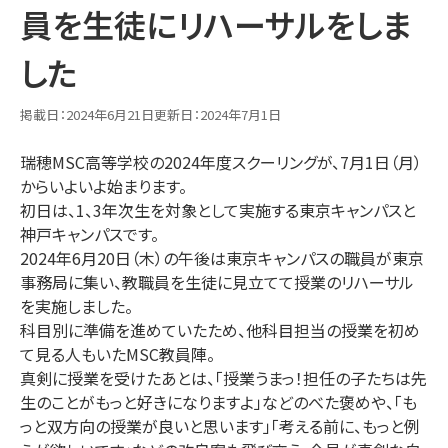
員を生徒にリハーサルをしま
卒業生・在校生の声
した
お知らせ・ブログ
お知らせ
活動ブログ
掲載日：
2024年6月21日
更新日：
2024年7月1日
コラム
瑞穂MSC高等学校の2024年度スクーリングが、7月1日（月）
からいよいよ始まります。
お問い合わせ
初日は、1、3年次生を対象として実施する東京キャンパスと
神戸キャンパスです。
お問い合わせ
よくあるご質問
2024年6月20日（木）の午後は東京キャンパスの職員が東京
事務局に集い、教職員を生徒に見立てて授業のリハーサル
学校情報
を実施しました。
科目別に準備を進めていたため、他科目担当の授業を初め
学校概要
通信制高校について
て見る人もいたMSC教員陣。
真剣に授業を受けたあとは、「授業うまっ！担任の子たちは先
提携校の紹介
教職員採用
生のことがもっと好きになりますよ」などのべた褒めや、「も
っと双方向の授業が良いと思います」「考える前に、もっと例