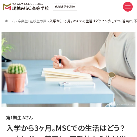
卒業へまっすぐ。未来にまっしぐら
ホーム
»
卒業生・在校生の声
»
入学から3ヶ月。MSCでの生活はどう？ 〜少しずつ、着実に
卒業へまっすぐ。未来にまっしぐら
通学コース｜私だけの時間割
ネットコース｜私だけの時間割
手厚いサポート | スクーリング
推しプログラム＆サポート8
友だち、つくろうぜ。
（イベント | 部活 | FAMcampus | 制服）
瑞穂MSCの施設紹介
みんなの学習ベース。（キャンパス
| 学習室 | スクーリング会場）
瑞穂MSCへ入学しよう。
第1期生 Aさん
新入学・転編入の流れ
学費のご案内
入学から3ヶ月。MSCでの生活はどう？
特別奨学生制度学費サポート
授業料追納制度