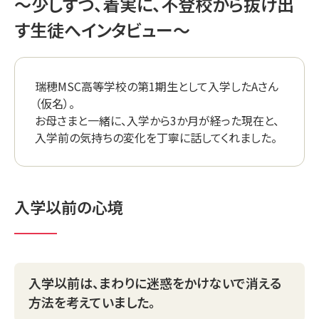
〜少しずつ、着実に、不登校から抜け出
卒業生・在校生の声
す生徒へインタビュー〜
お知らせ・ブログ
お知らせ
活動ブログ
瑞穂MSC高等学校の第1期生として入学したAさん
（仮名）。
コラム
お母さまと一緒に、入学から3か月が経った現在と、
入学前の気持ちの変化を丁寧に話してくれました。
お問い合わせ
お問い合わせ
よくあるご質問
入学以前の心境
学校情報
学校概要
通信制高校について
提携校の紹介
教職員採用
入学以前は、まわりに迷惑をかけないで消える
方法を考えていました。