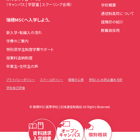
（キャンパス | 学習室 | スクーリング会場）
学校概要
通信制高校について
瑞穂MSCへ入学しよう。
提携校の紹介
教職員採用
新入学・転編入の流れ
学費のご案内
特別奨学生制度学費サポート
授業料追納制度
卒業生・在校生の声
プライバシーポリシー
スクールポリシー
情報の公表
学校いじめ防止基本方針
学校自己評価
© 瑞穂MSC高等学校 | 広域通信制高校 All Rights Reserved.
オープン
資料請求
個別相談
キャンパス
入学願書