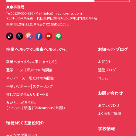
東京事務局
Tel：
0120-555-720
/ Mail：
info@mizuho-msc.com
〒101-0054 東京都千代田区神田錦町3-12-10 神田竹尾ビル4階
※資料発送等は上記事務局までご郵送ください。
卒業へまっすぐ。未来へまっしぐら。
お知らせ・ブログ
卒業へまっすぐ。未来にまっしぐら
お知らせ
通学コース｜私だけの時間割
活動ブログ
ネットコース｜私だけの時間割
コラム
手厚いサポート | スクーリング
お問い合わせ
推しプログラム＆サポート8
友だち、つくろうぜ。
お問い合わせ
（イベント | 部活 | FAMcampus | 制服）
よくあるご質問
瑞穂MSCの施設紹介
学校情報
みんなの学習ベース。