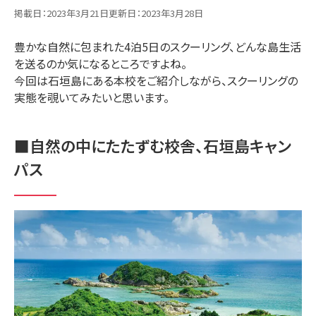
卒業生・在校生の声
掲載日：
2023年3月21日
更新日：
2023年3月28日
豊かな自然に包まれた4泊5日のスクーリング、どんな島生活
お知らせ・ブログ
を送るのか気になるところですよね。
今回は石垣島にある本校をご紹介しながら、スクーリングの
お知らせ
活動ブログ
実態を覗いてみたいと思います。
コラム
■自然の中にたたずむ校舎、石垣島キャン
お問い合わせ
パス
お問い合わせ
よくあるご質問
学校情報
学校概要
通信制高校について
提携校の紹介
教職員採用