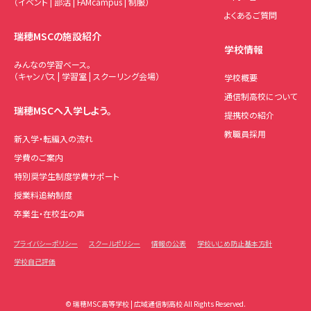
（イベント | 部活 | FAMcampus | 制服）
よくあるご質問
瑞穂MSCの施設紹介
学校情報
みんなの学習ベース。
（キャンパス | 学習室 | スクーリング会場）
学校概要
通信制高校について
瑞穂MSCへ入学しよう。
提携校の紹介
教職員採用
新入学・転編入の流れ
学費のご案内
特別奨学生制度学費サポート
授業料追納制度
卒業生・在校生の声
プライバシーポリシー
スクールポリシー
情報の公表
学校いじめ防止基本方針
学校自己評価
© 瑞穂MSC高等学校 | 広域通信制高校 All Rights Reserved.