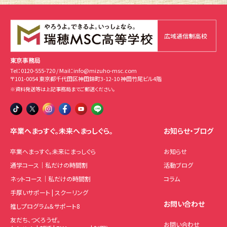
東京事務局
Tel：
0120-555-720
/ Mail：
info@mizuho-msc.com
〒101-0054 東京都千代田区神田錦町3-12-10 神田竹尾ビル4階
※資料発送等は上記事務局までご郵送ください。
卒業へまっすぐ。未来へまっしぐら。
お知らせ・ブログ
卒業へまっすぐ。未来にまっしぐら
お知らせ
通学コース｜私だけの時間割
活動ブログ
ネットコース｜私だけの時間割
コラム
手厚いサポート | スクーリング
お問い合わせ
推しプログラム＆サポート8
友だち、つくろうぜ。
お問い合わせ