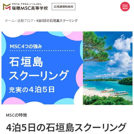
卒業へまっすぐ。未来にまっしぐら
ホーム
»
活動ブログ
»
4泊5日の石垣島スクーリング
卒業へまっすぐ。未来にまっしぐら
通学コース｜私だけの時間割
ネットコース｜私だけの時間割
手厚いサポート | スクーリング
推しプログラム＆サポート8
友だち、つくろうぜ。
（イベント | 部活 | FAMcampus | 制服）
瑞穂MSCの施設紹介
みんなの学習ベース。（キャンパス
| 学習室 | スクーリング会場）
瑞穂MSCへ入学しよう。
MSCの特徴
新入学・転編入の流れ
学費のご案内
4泊5日の石垣島スクーリング
特別奨学生制度学費サポート
授業料追納制度